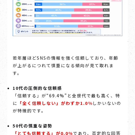
若年層ほどSNSの情報を強く信頼しており、年齢
が上がるにつれて慎重になる傾向が見て取れま
す。
10代の圧倒的な信頼感
「信頼する」が
“69.4%”と
全世代で最も高く
、特
に
「
全く信頼しない
」が
わずか1.0%
しかいないの
が特徴的です。
50代の慎重な姿勢
「とても信頼する」が0.0%
であり、否定的な回答