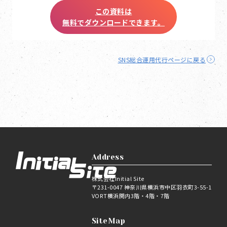
この資料は
無料でダウンロードできます。
SNS総合運用代行ページに戻る
Address
株式会社Initial Site
〒231-0047 神奈川県横浜市中区羽衣町3-55-1
VORT横浜関内3階・4階・7階
SiteMap